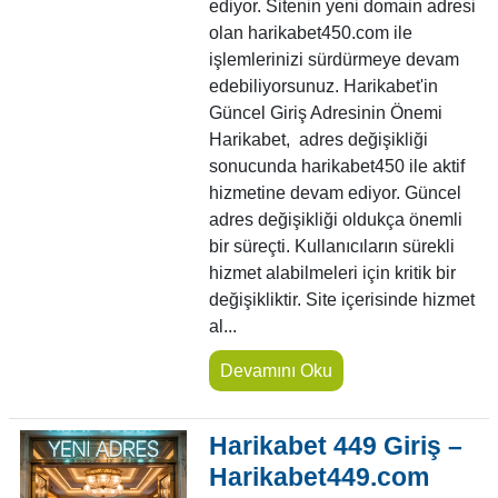
ediyor. Sitenin yeni domain adresi
olan harikabet450.com ile
işlemlerinizi sürdürmeye devam
edebiliyorsunuz. Harikabet'in
Güncel Giriş Adresinin Önemi
Harikabet, adres değişikliği
sonucunda harikabet450 ile aktif
hizmetine devam ediyor. Güncel
adres değişikliği oldukça önemli
bir süreçti. Kullanıcıların sürekli
hizmet alabilmeleri için kritik bir
değişikliktir. Site içerisinde hizmet
al...
Devamını Oku
Harikabet 449 Giriş –
Harikabet449.com