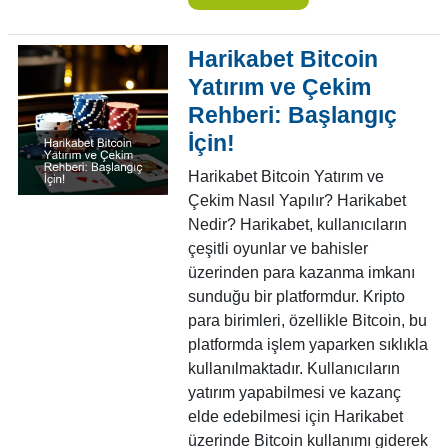
Harikabet Bitcoin
Yatırım ve Çekim
Rehberi: Başlangıç
İçin!
Harikabet Bitcoin Yatırım ve
Çekim Nasıl Yapılır? Harikabet
Nedir? Harikabet, kullanıcıların
çeşitli oyunlar ve bahisler
üzerinden para kazanma imkanı
sunduğu bir platformdur. Kripto
para birimleri, özellikle Bitcoin, bu
platformda işlem yaparken sıklıkla
kullanılmaktadır. Kullanıcıların
yatırım yapabilmesi ve kazanç
elde edebilmesi için Harikabet
üzerinde Bitcoin kullanımı giderek