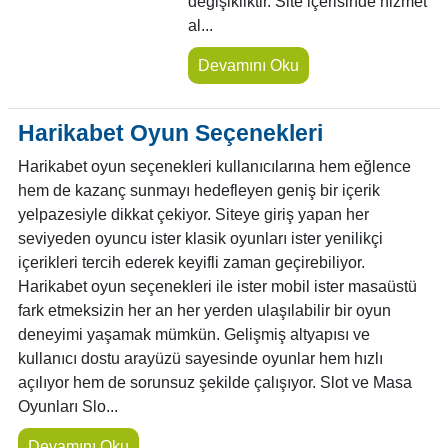
değişikliktir. Site içerisinde hizmet
al...
Devamını Oku
Harikabet Oyun Seçenekleri
Harikabet oyun seçenekleri kullanıcılarına hem eğlence
hem de kazanç sunmayı hedefleyen geniş bir içerik
yelpazesiyle dikkat çekiyor. Siteye giriş yapan her
seviyeden oyuncu ister klasik oyunları ister yenilikçi
içerikleri tercih ederek keyifli zaman geçirebiliyor.
Harikabet oyun seçenekleri ile ister mobil ister masaüstü
fark etmeksizin her an her yerden ulaşılabilir bir oyun
deneyimi yaşamak mümkün. Gelişmiş altyapısı ve
kullanıcı dostu arayüzü sayesinde oyunlar hem hızlı
açılıyor hem de sorunsuz şekilde çalışıyor. Slot ve Masa
Oyunları Slo...
Devamını Oku