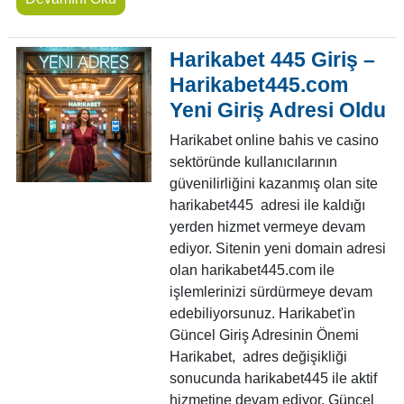
Harikabet 445 Giriş –
Harikabet445.com
Yeni Giriş Adresi Oldu
Harikabet online bahis ve casino
sektöründe kullanıcılarının
güvenilirliğini kazanmış olan site
harikabet445 adresi ile kaldığı
yerden hizmet vermeye devam
ediyor. Sitenin yeni domain adresi
olan harikabet445.com ile
işlemlerinizi sürdürmeye devam
edebiliyorsunuz. Harikabet'in
Güncel Giriş Adresinin Önemi
Harikabet, adres değişikliği
sonucunda harikabet445 ile aktif
hizmetine devam ediyor. Güncel