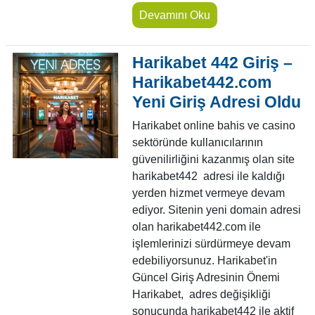
Devamını Oku
Harikabet 442 Giriş –
Harikabet442.com
Yeni Giriş Adresi Oldu
Harikabet online bahis ve casino
sektöründe kullanıcılarının
güvenilirliğini kazanmış olan site
harikabet442 adresi ile kaldığı
yerden hizmet vermeye devam
ediyor. Sitenin yeni domain adresi
olan harikabet442.com ile
işlemlerinizi sürdürmeye devam
edebiliyorsunuz. Harikabet'in
Güncel Giriş Adresinin Önemi
Harikabet, adres değişikliği
sonucunda harikabet442 ile aktif