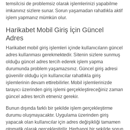
temsilcisi de problemsiz olarak işlemlerinizi yapabilme
imkanınız sizlere sunar. Sorun yaşamadan rahatlıkla aktif
işlem yapmanız mümkün olur.
Harikabet Mobil Giriş İçin Güncel
Adres
Harikabet mobil giriş işlemleri içinde kullanıcıların güncel
adres kullanması gerekmektedir. Sitenin sizlere sunmuş
olduğu güncel adres tercih ederek işlem yapma
durumunda problem yaşamazsınız. Güncel giriş adresi
güvenilir olduğu için kullanıcılar rahatlıkla giriş
işlemlerinin devam ettirebilirler. Mobil işlemlerinizde
tarayıcı üzerinden giriş işlemi gerçekleştireceğiniz zaman
güncel adres tercih etmeniz gerekir.
Bunun dışında farklı bir şekilde işlem gerçekleştirme
durumu oluşmayacaktır. Uygulama üzerinden giriş
yapacak olan kullanıcılar için adres değişikliği tamamen
otomatik olarak gerçekleştirilir. Herhangi bir şekilde sorun