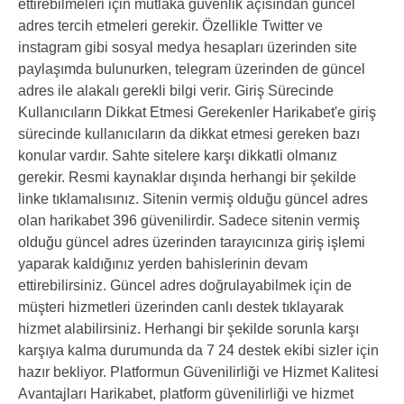
ettirebilmeleri için mutlaka güvenlik açısından güncel
adres tercih etmeleri gerekir. Özellikle Twitter ve
instagram gibi sosyal medya hesapları üzerinden site
paylaşımda bulunurken, telegram üzerinden de güncel
adres ile alakalı gerekli bilgi verir. Giriş Sürecinde
Kullanıcıların Dikkat Etmesi Gerekenler Harikabet'e giriş
sürecinde kullanıcıların da dikkat etmesi gereken bazı
konular vardır. Sahte sitelere karşı dikkatli olmanız
gerekir. Resmi kaynaklar dışında herhangi bir şekilde
linke tıklamalısınız. Sitenin vermiş olduğu güncel adres
olan harikabet 396 güvenilirdir. Sadece sitenin vermiş
olduğu güncel adres üzerinden tarayıcınıza giriş işlemi
yaparak kaldığınız yerden bahislerinin devam
ettirebilirsiniz. Güncel adres doğrulayabilmek için de
müşteri hizmetleri üzerinden canlı destek tıklayarak
hizmet alabilirsiniz. Herhangi bir şekilde sorunla karşı
karşıya kalma durumunda da 7 24 destek ekibi sizler için
hazır bekliyor. Platformun Güvenilirliği ve Hizmet Kalitesi
Avantajları Harikabet, platform güvenilirliği ve hizmet