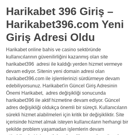
Harikabet 396 Giriş –
Harikabet396.com Yeni
Giriş Adresi Oldu
Harikabet online bahis ve casino sektöründe
kullanıcılarının güvenilirliğini kazanmış olan site
harikabet396 adresi ile kaldığı yerden hizmet vermeye
devam ediyor. Sitenin yeni domain adresi olan
harikabet396.com ile işlemlerinizi sürdürmeye devam
edebiliyorsunuz. Harikabet'in Güncel Giriş Adresinin
Önemi Harikabet, adres değişikliği sonucunda
harikabet396 ile aktif hizmetine devam ediyor. Güncel
adres değişikliği oldukça önemli bir süreçti. Kullanıcıların
sürekli hizmet alabilmeleri için kritik bir değişikliktir. Site
içerisinde hizmet almak isteyen kullanıcıların herhangi bir
şekilde problem yaşamadan işlemlerin devam