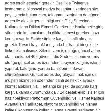
adres tercih etmeleri gerekir. Özellikle Twitter ve
instagram gibi sosyal medya hesapları üzerinden site
paylaşımda bulunurken, telegram üzerinden de güncel
adres ile alakalı gerekli bilgi verir. Giriş Sürecinde
Kullanıcıların Dikkat Etmesi Gerekenler Harikabet'e giriş
sürecinde kullanıcıların da dikkat etmesi gereken bazı
konular vardır. Sahte sitelere karşı dikkatli olmanız
gerekir. Resmi kaynaklar dışında herhangi bir şekilde
linke tıklamalısınız. Sitenin vermiş olduğu güncel adres
olan harikabet 403 güvenilirdir. Sadece sitenin vermiş
olduğu güncel adres üzerinden tarayıcınıza giriş işlemi
yaparak kaldığınız yerden bahislerinin devam
ettirebilirsiniz. Güncel adres doğrulayabilmek için de
müşteri hizmetleri üzerinden canlı destek tıklayarak
hizmet alabilirsiniz. Herhangi bir şekilde sorunla karşı
karşıya kalma durumunda da 7 24 destek ekibi sizler için
hazır bekliyor. Platformun Güvenilirliği ve Hizmet Kalitesi
Avantajları Harikabet, platform güvenilirliği ve hizmet
kalitesi konusunda kullanıcılarına avantaj sağlayan bir