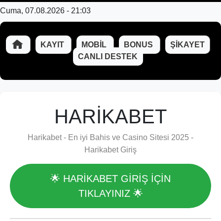
Cuma, 07.08.2026 - 21:03
KAYIT
MOBIL
BONUS
ŞIKAYET
CANLI DESTEK
HARIKABET
Harikabet - En iyi Bahis ve Casino Sitesi 2025 -
Harikabet Giriş
🌟 HARIKABET GİRİŞ İÇİN
TIKLAYINIZ 🌟