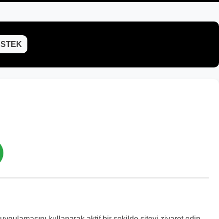
ESTEK
uygulamasını kullanarak aktif bir şekilde siteyi ziyaret edip