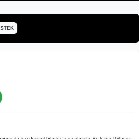
ESTEK
nu da bazı kişisel bilgiler talep etmiştir. Bu kişisel bilgiler