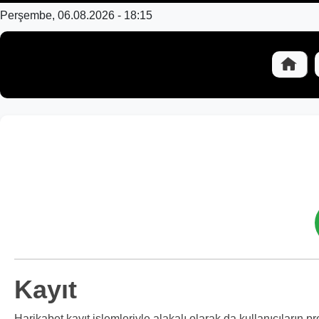
Perşembe, 06.08.2026 - 18:15
Kayıt
Harikabet kayıt işlemleriyle alakalı olarak da kullanıcıların pr