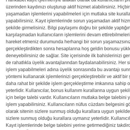
üzerinden kaydınızı oluşturup aktif hizmet alabilirsiniz. Hiçbi
yaşamadan işlemlerini yapabilmeleri için mutlaka site kuralla
yapabilirsiniz. Kayıt işlemlerinde sorun yaşamadan aktif hizme
şekilde girmelisiniz. Bilgi paylaşımı doğru bir şekilde yapt
karşılaşmadan kullanıcıların işlemlerini devam ettirebilmeleri 
hareket etmeniz durumunda herhangi bir sorun yaşamazsınız. Ha
gerçekleştirdikten sonra hesaplarına hoş geldin bonusu yükl
deneyebilirsiniz de sağlar. Site içerisinde ilk bahislerinizi ge
de rahatlıkla üyelik avantajlarından faydalanabilirsiniz. Her 
işlem yapabilmeleri adına üyelik sonrasında bu avantajı sunmak
yöntemi kullanarak işlemlerinizi gerçekleştirebilir ve aktif b
daha rahat bir şekilde işlem gerçekleştirme imkanına sahip 
yeterlidir. Kullanıcılar, bonus kullanım kurallarına uygun şeki
için belge talebi vardır. Kullanıcıların mutlaka belge talebin
işlem yapabilirsiniz. Kullanıcıların nüfus cüzdanı belgesini 
olarak sitenin sizlere sunmuş olduğu kurallara uygun şekilde
sizlere sunmuş olduğu kurallara uymanız yeterlidir. Kullanıcıl
Kayıt işlemlerinde belge talebini yerine getirmediğiniz takdird