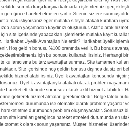
r şekilde sorunla karşı karşıya kalmadan işlemlerinizi gerçekleşti
rı gereğince hareket etmeleri şarttır. Sitenin sizlere sunmuş old
t almak istiyorsanız eğer mutlaka siteyle alakalı kurallara uymal
ığınızda sorun yaşamadan kaydınızı oluşturulur. Aktif olarak hiz
için site içerisinde yapacakları işlemlerde mutlaka kayıt kurallar
rikabet Üyelik Avantajları Nelerdir? Harikabet üyelik işlemleri 
enir. Hoş geldin bonusu %100 oranında verilir. Bu bonus avantaj
rçekleştirebilmeniz için bu bonusu kullanabilirsiniz. Herhangi bir ş
site kullanıcısına bu tarz avantajlar sunmaz. Site tamamen kullan
tadır. Site içerisinde hoş geldin bonusu dışında da sizleri bekle
ir şekilde hizmet alabilirsiniz. Üyelik avantajları konusunda hiçb
olursunuz. Üyelik avantajlarıyla alakalı olarak problem yaşamam
lde hareket ettiklerinde sorunsuz olarak aktif hizmet alabilirler. 
i yerine getirerek hizmet almaları gerekmektedir. Belge talebi nü
göstermemesi durumunda ise otomatik olarak problem yaşarlar ve k
 hareket etme durumunda problem oluşmayacaktır. Sorunsuz bir şe
arın site kuralları gereğince hareket etmeleri durumunda en ufak 
e otomatik olarak sorun yaşarsınız. Müşteri hizmetleri üzerinden d