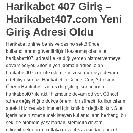
Harikabet 407 Giriş –
Harikabet407.com Yeni
Giriş Adresi Oldu
Harikabet online bahis ve casino sektöründe
kullanıcılarının güvenilirliğini kazanmış olan site
harikabet407 adresi ile kaldığı yerden hizmet vermeye
devam ediyor. Sitenin yeni domain adresi olan
harikabet407.com ile işlemlerinizi sürdürmeye devam
edebiliyorsunuz. Harikabet'in Güncel Giriş Adresinin
Önemi Harikabet, adres değişikliği sonucunda
harikabet407 ile aktif hizmetine devam ediyor. Güncel
adres değişikliği oldukça önemli bir süreçti. Kullanıcıların
sürekli hizmet alabilmeleri için kritik bir değişikliktir. Site
içerisinde hizmet almak isteyen kullanıcıların herhangi bir
şekilde problem yaşamadan işlemlerin devam
ettirebilmeleri için mutlaka güvenlik açısından güncel