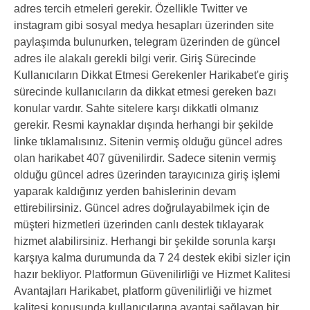
adres tercih etmeleri gerekir. Özellikle Twitter ve
instagram gibi sosyal medya hesapları üzerinden site
paylaşımda bulunurken, telegram üzerinden de güncel
adres ile alakalı gerekli bilgi verir. Giriş Sürecinde
Kullanıcıların Dikkat Etmesi Gerekenler Harikabet'e giriş
sürecinde kullanıcıların da dikkat etmesi gereken bazı
konular vardır. Sahte sitelere karşı dikkatli olmanız
gerekir. Resmi kaynaklar dışında herhangi bir şekilde
linke tıklamalısınız. Sitenin vermiş olduğu güncel adres
olan harikabet 407 güvenilirdir. Sadece sitenin vermiş
olduğu güncel adres üzerinden tarayıcınıza giriş işlemi
yaparak kaldığınız yerden bahislerinin devam
ettirebilirsiniz. Güncel adres doğrulayabilmek için de
müşteri hizmetleri üzerinden canlı destek tıklayarak
hizmet alabilirsiniz. Herhangi bir şekilde sorunla karşı
karşıya kalma durumunda da 7 24 destek ekibi sizler için
hazır bekliyor. Platformun Güvenilirliği ve Hizmet Kalitesi
Avantajları Harikabet, platform güvenilirliği ve hizmet
kalitesi konusunda kullanıcılarına avantaj sağlayan bir