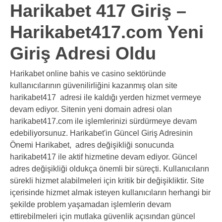
Harikabet 417 Giriş –
Harikabet417.com Yeni
Giriş Adresi Oldu
Harikabet online bahis ve casino sektöründe
kullanıcılarının güvenilirliğini kazanmış olan site
harikabet417 adresi ile kaldığı yerden hizmet vermeye
devam ediyor. Sitenin yeni domain adresi olan
harikabet417.com ile işlemlerinizi sürdürmeye devam
edebiliyorsunuz. Harikabet'in Güncel Giriş Adresinin
Önemi Harikabet, adres değişikliği sonucunda
harikabet417 ile aktif hizmetine devam ediyor. Güncel
adres değişikliği oldukça önemli bir süreçti. Kullanıcıların
sürekli hizmet alabilmeleri için kritik bir değişikliktir. Site
içerisinde hizmet almak isteyen kullanıcıların herhangi bir
şekilde problem yaşamadan işlemlerin devam
ettirebilmeleri için mutlaka güvenlik açısından güncel