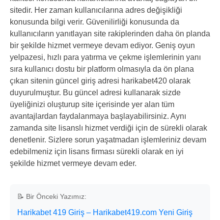
sitedir. Her zaman kullanıcılarına adres değişikliği
konusunda bilgi verir. Güvenilirliği konusunda da
kullanıcıların yanıtlayan site rakiplerinden daha ön planda
bir şekilde hizmet vermeye devam ediyor. Geniş oyun
yelpazesi, hızlı para yatırma ve çekme işlemlerinin yanı
sıra kullanıcı dostu bir platform olmasıyla da ön plana
çıkan sitenin güncel giriş adresi harikabet420 olarak
duyurulmuştur. Bu güncel adresi kullanarak sizde
üyeliğinizi oluşturup site içerisinde yer alan tüm
avantajlardan faydalanmaya başlayabilirsiniz. Aynı
zamanda site lisanslı hizmet verdiği için de sürekli olarak
denetlenir. Sizlere sorun yaşatmadan işlemleriniz devam
edebilmeniz için lisans firması sürekli olarak en iyi
şekilde hizmet vermeye devam eder.
📝 Bir Önceki Yazımız:
Harikabet 419 Giriş – Harikabet419.com Yeni Giriş