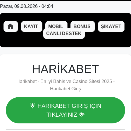
Pazar, 09.08.2026 - 04:04
KAYIT
MOBIL
BONUS
ŞIKAYET
CANLI DESTEK
HARIKABET
Harikabet - En iyi Bahis ve Casino Sitesi 2025 -
Harikabet Giriş
🌟 HARIKABET GİRİŞ İÇİN
TIKLAYINIZ 🌟