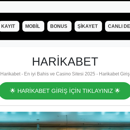
KAYIT
MOBIL
BONUS
ŞIKAYET
CANLI D
HARIKABET
Harikabet - En iyi Bahis ve Casino Sitesi 2025 - Harikabet Giriş
🌟 HARIKABET GİRİŞ İÇİN TIKLAYINIZ 🌟