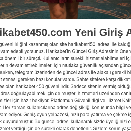
rikabet450.com Yeni Giriş 
 güvenilirliğini kazanmış olan site harikabet450 adresi ile kal
evam edebiliyorsunuz. Harikabet'in Güncel Giriş Adresinin Önem
nemli bir süreçti. Kullanıcıların sürekli hizmet alabilmeleri için 
rin devam ettirebilmeleri için mutlaka güvenlik açısından güncel
ken, telegram üzerinden de güncel adres ile alakalı gerekli bilg
t etmesi gereken bazı konular vardır. Sahte sitelere karşı dikka
res olan harikabet 450 güvenilirdir. Sadece sitenin vermiş olduğ
adres doğrulayabilmek için de müşteri hizmetleri üzerinden canlı 
ler için hazır bekliyor. Platformun Güvenilirliği ve Hizmet Kalit
r. Her zaman kullanıcılarına adres değişikliği konusunda bilgi ver
m ediyor. Geniş oyun yelpazesi, hızlı para yatırma ve çekme işle
k duyurulmuştur. Bu güncel adresi kullanarak sizde üyeliğinizi o
zmet verdiği için de sürekli olarak denetlenir. Sizlere sorun ya