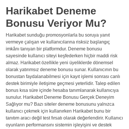
Harikabet Deneme
Bonusu Veriyor Mu?
Harikabet sunduğu promosyonlarla bu soruya yanıt
vermeye çalışan ve kullanıcılarına risksiz başlangıç
imkânı tanıyan bir platformdur. Deneme bonusu
sayesinde kullanıcı siteyi keşfederken hiçbir maddi risk
almaz. Harikabet özellikle yeni üyeliklerde dönemsel
olarak yatırımsız deneme bonusu sunar. Kullanıcının bu
bonustan faydalanabilmesi için kayıt işlemi sonrası canlı
destek birimiyle iletişime geçmesi yeterlidir. Talep edilen
bonus kısa süre içinde hesaba tanımlanarak kullanıcıya
sunulur. Harikabet Deneme Bonusu Gerçek Deneyim
Sağlıyor mu? Bazı siteler deneme bonusunu yalnızca
kullanıcı çekmek için kullanırken Harikabet bunu bir
tanıtım aracı değil test fırsatı olarak değerlendirir. Kullanıcı
oyunların performansını sistemin işleyişini ve destek