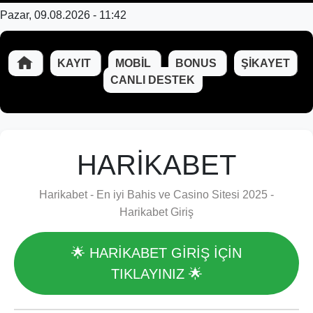
Pazar, 09.08.2026 - 11:42
KAYIT
MOBIL
BONUS
ŞIKAYET
CANLI DESTEK
HARIKABET
Harikabet - En iyi Bahis ve Casino Sitesi 2025 -
Harikabet Giriş
🌟 HARIKABET GİRİŞ İÇİN
TIKLAYINIZ 🌟