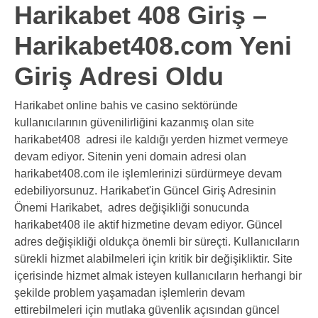
Harikabet 408 Giriş –
Harikabet408.com Yeni
Giriş Adresi Oldu
Harikabet online bahis ve casino sektöründe
kullanıcılarının güvenilirliğini kazanmış olan site
harikabet408 adresi ile kaldığı yerden hizmet vermeye
devam ediyor. Sitenin yeni domain adresi olan
harikabet408.com ile işlemlerinizi sürdürmeye devam
edebiliyorsunuz. Harikabet'in Güncel Giriş Adresinin
Önemi Harikabet, adres değişikliği sonucunda
harikabet408 ile aktif hizmetine devam ediyor. Güncel
adres değişikliği oldukça önemli bir süreçti. Kullanıcıların
sürekli hizmet alabilmeleri için kritik bir değişikliktir. Site
içerisinde hizmet almak isteyen kullanıcıların herhangi bir
şekilde problem yaşamadan işlemlerin devam
ettirebilmeleri için mutlaka güvenlik açısından güncel