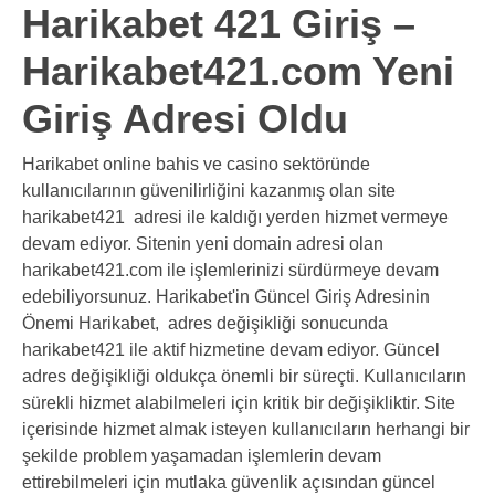
Harikabet 421 Giriş –
Harikabet421.com Yeni
Giriş Adresi Oldu
Harikabet online bahis ve casino sektöründe
kullanıcılarının güvenilirliğini kazanmış olan site
harikabet421 adresi ile kaldığı yerden hizmet vermeye
devam ediyor. Sitenin yeni domain adresi olan
harikabet421.com ile işlemlerinizi sürdürmeye devam
edebiliyorsunuz. Harikabet'in Güncel Giriş Adresinin
Önemi Harikabet, adres değişikliği sonucunda
harikabet421 ile aktif hizmetine devam ediyor. Güncel
adres değişikliği oldukça önemli bir süreçti. Kullanıcıların
sürekli hizmet alabilmeleri için kritik bir değişikliktir. Site
içerisinde hizmet almak isteyen kullanıcıların herhangi bir
şekilde problem yaşamadan işlemlerin devam
ettirebilmeleri için mutlaka güvenlik açısından güncel