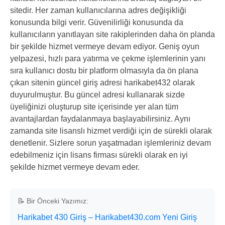
sitedir. Her zaman kullanıcılarına adres değişikliği
konusunda bilgi verir. Güvenilirliği konusunda da
kullanıcıların yanıtlayan site rakiplerinden daha ön planda
bir şekilde hizmet vermeye devam ediyor. Geniş oyun
yelpazesi, hızlı para yatırma ve çekme işlemlerinin yanı
sıra kullanıcı dostu bir platform olmasıyla da ön plana
çıkan sitenin güncel giriş adresi harikabet432 olarak
duyurulmuştur. Bu güncel adresi kullanarak sizde
üyeliğinizi oluşturup site içerisinde yer alan tüm
avantajlardan faydalanmaya başlayabilirsiniz. Aynı
zamanda site lisanslı hizmet verdiği için de sürekli olarak
denetlenir. Sizlere sorun yaşatmadan işlemleriniz devam
edebilmeniz için lisans firması sürekli olarak en iyi
şekilde hizmet vermeye devam eder.
📝 Bir Önceki Yazımız:
Harikabet 430 Giriş – Harikabet430.com Yeni Giriş