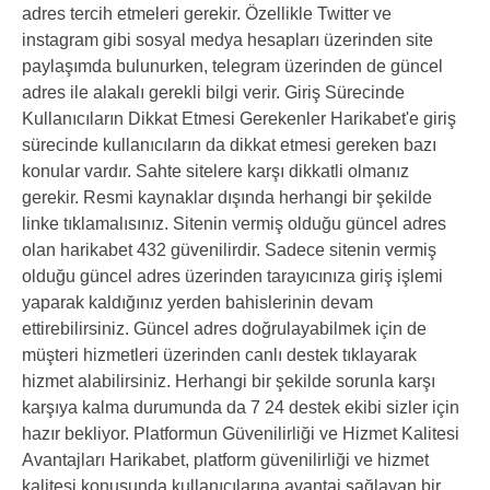
adres tercih etmeleri gerekir. Özellikle Twitter ve
instagram gibi sosyal medya hesapları üzerinden site
paylaşımda bulunurken, telegram üzerinden de güncel
adres ile alakalı gerekli bilgi verir. Giriş Sürecinde
Kullanıcıların Dikkat Etmesi Gerekenler Harikabet'e giriş
sürecinde kullanıcıların da dikkat etmesi gereken bazı
konular vardır. Sahte sitelere karşı dikkatli olmanız
gerekir. Resmi kaynaklar dışında herhangi bir şekilde
linke tıklamalısınız. Sitenin vermiş olduğu güncel adres
olan harikabet 432 güvenilirdir. Sadece sitenin vermiş
olduğu güncel adres üzerinden tarayıcınıza giriş işlemi
yaparak kaldığınız yerden bahislerinin devam
ettirebilirsiniz. Güncel adres doğrulayabilmek için de
müşteri hizmetleri üzerinden canlı destek tıklayarak
hizmet alabilirsiniz. Herhangi bir şekilde sorunla karşı
karşıya kalma durumunda da 7 24 destek ekibi sizler için
hazır bekliyor. Platformun Güvenilirliği ve Hizmet Kalitesi
Avantajları Harikabet, platform güvenilirliği ve hizmet
kalitesi konusunda kullanıcılarına avantaj sağlayan bir